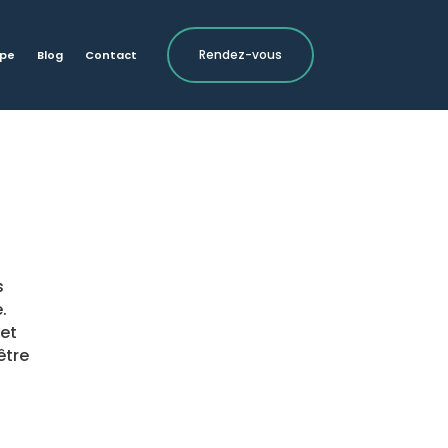
Rendez-vous
ipe
Blog
Contact
s
.
 et
être