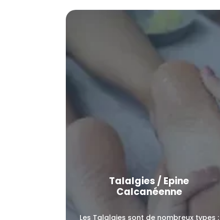
Talalgies / Epine
Calcanéenne
Les Talalgies sont de nombreux types :